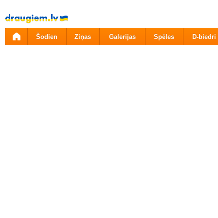
Pāriet
uz
saturu
Šodien
Ziņas
Galerijas
Spēles
D-biedri