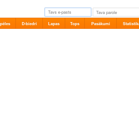
pēles
D-biedri
Lapas
Tops
Pasākumi
Statistik