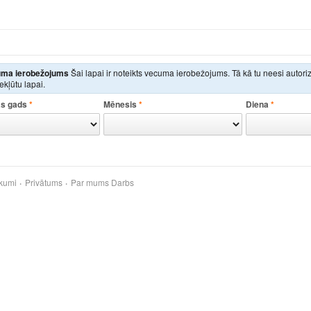
ma ierobežojums
Šai lapai ir noteikts vecuma ierobežojums. Tā kā tu neesi autor
iekļūtu lapai.
s gads
*
Mēnesis
*
Diena
*
kumi
Privātums
Par mums
Darbs