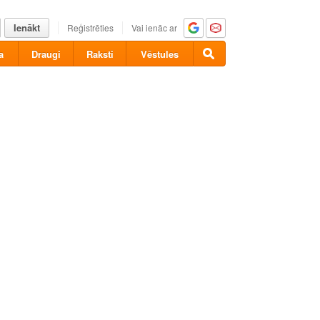
Ienākt
Reģistrēties
Vai ienāc ar
a
Draugi
Raksti
Vēstules