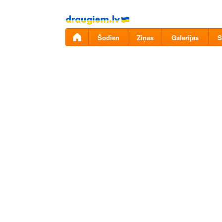
Pāriet
uz
saturu
Šodien
Ziņas
Galerijas
S