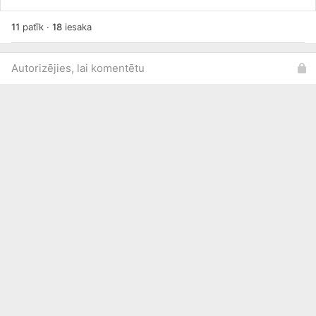
11
patīk
·
18
iesaka
Autorizējies, lai komentētu