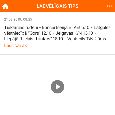
LABVĒLĪGAIS TIPS
21.08.2019. 08:25
Tiekamies rudenī - koncertsērijā =I A=! 5.10 - Latgales
vēstniecībā “Gors” 12.10 - Jelgavas K/N 13.10 -
Liepājā “Lielais dzintars” 18.10 - Ventspils T/N “Jūras
vārti” 19.10 - Vidzemes koncertzāle “Cēsis” 26.10 -
Lasīt vairāk
Valmieras K/C 1.11 - VEF Kultūras pils 2.11 - VEF
Kultūras pils 3.11 - VEF Kultūras pils Biļetes - BIĻEŠU
PARADĪZES kasēs