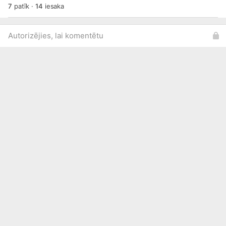
7
patīk
·
14
iesaka
Autorizējies, lai komentētu