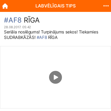
LABVĒLĪGAIS TIPS
#AF8
RĪGA
28.08.2017. 05:42
Seriāla noslēgums! Turpinājums sekos! Tiekamies
SUDRABKĀZĀS!
#AF8
RĪGA