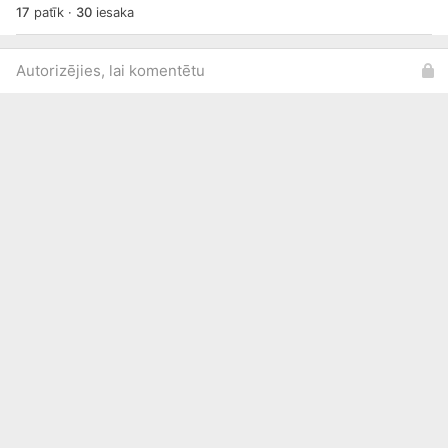
17
patīk
·
30
iesaka
Autorizējies, lai komentētu