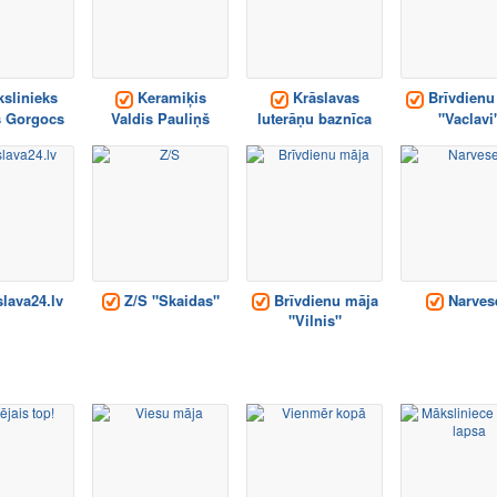
slinieks
Keramiķis
Krāslavas
Brīvdienu
s Gorgocs
Valdis Pauliņš
luterāņu baznīca
"Vaclavi
lava24.lv
Z/S "Skaidas"
Brīvdienu māja
Narves
"Vilnis"