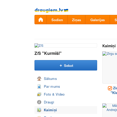
Pāriet
uz
saturu
Šodien
Ziņas
Galerijas
S
Kaimiņi
Z/S "Kurmīši"
Sekot
Sākums
Par mums
Zi
"Kl
Foto & Video
Draugi
Kaimiņi