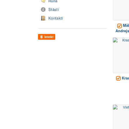
Runā
Stāsti
Kontakti
Māk
Andrej
Ieteikt
Kras