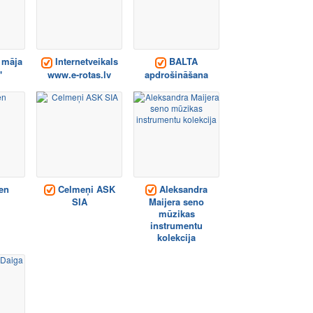
 māja
Internetveikals
BALTA
"
www.e-rotas.lv
apdrošināšana
en
Celmeņi ASK
Aleksandra
SIA
Maijera seno
mūzikas
instrumentu
kolekcija