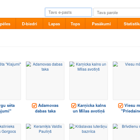
pēles
D-biedri
Lapas
Tops
Pasākumi
Statistik
rgu sēta
Adamovas
Karņicka kalns
Viesu m
ajumi"
dabas taka
un Mīlas avotiņš
"Priedain