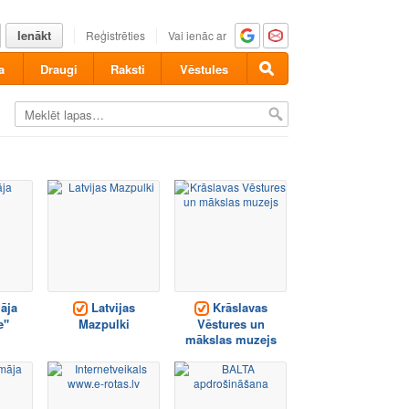
Ienākt
Reģistrēties
Vai ienāc ar
a
Draugi
Raksti
Vēstules
āja
Latvijas
Krāslavas
e"
Mazpulki
Vēstures un
mākslas muzejs