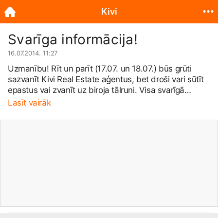
Kivi
Svarīga informācija!
16.07.2014. 11:27
Uzmanību! Rīt un parīt (17.07. un 18.07.) būs grūti
sazvanīt Kivi Real Estate aģentus, bet droši vari sūtīt
epastus vai zvanīt uz biroja tālruni. Visa svarīgā
informācija tiks nodota attiecīgajam aģentam, cik drīz
Lasīt vairāk
vien iespējams!
🙂