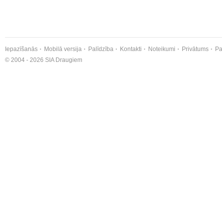
Iepazīšanās
Mobilā versija
Palīdzība
Kontakti
Noteikumi
Privātums
Pa
© 2004 - 2026 SIA Draugiem