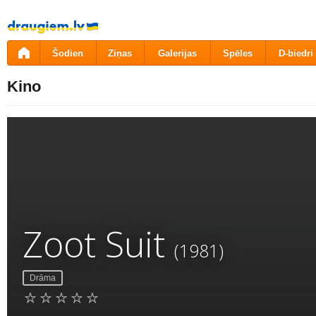
Pāriet
uz
saturu
Šodien
Ziņas
Galerijas
Spēles
D-biedri
Kino
Zoot Suit
(1981)
Drāma