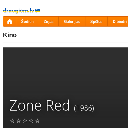
Pāriet
uz
saturu
Šodien
Ziņas
Galerijas
Spēles
D-biedri
Kino
Zone Red
(1986)