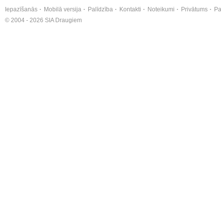
Iepazīšanās
Mobilā versija
Palīdzība
Kontakti
Noteikumi
Privātums
Pa
© 2004 - 2026 SIA Draugiem