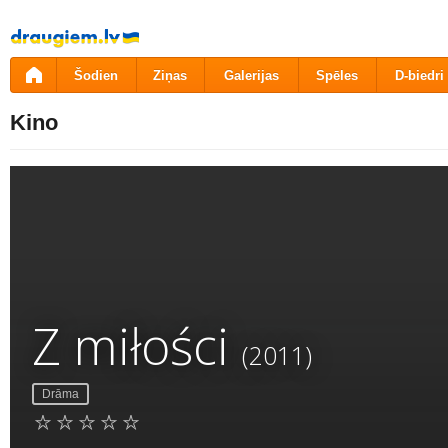
Pāriet
uz
saturu
Šodien
Ziņas
Galerijas
Spēles
D-biedri
Kino
Z miłości
(2011)
Drāma