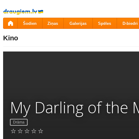
Pāriet
uz
saturu
Šodien
Ziņas
Galerijas
Spēles
D-biedri
Kino
My Darling of the
Drāma