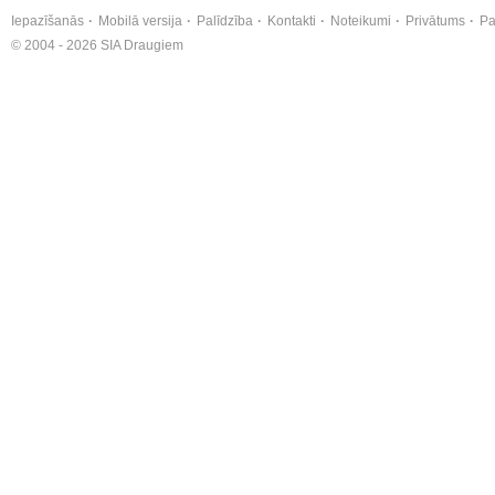
Iepazīšanās
Mobilā versija
Palīdzība
Kontakti
Noteikumi
Privātums
Pa
© 2004 - 2026 SIA Draugiem