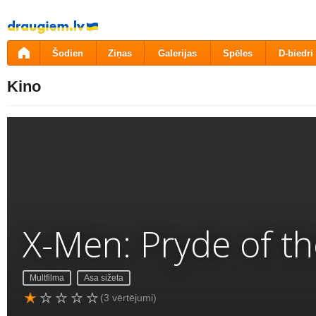
Pāriet
uz
saturu
Šodien
Ziņas
Galerijas
Spēles
D-biedri
Kino
X-Men: Pryde of t
Multfilma
Asa sižeta
(3 vērtējumi)