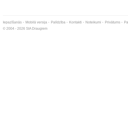
Iepazīšanās
Mobilā versija
Palīdzība
Kontakti
Noteikumi
Privātums
Pa
© 2004 - 2026 SIA Draugiem