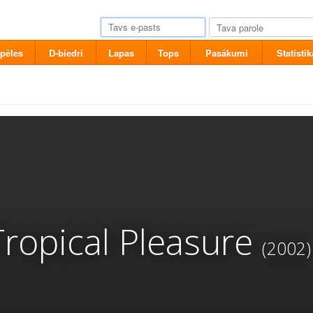
pēles
D-biedri
Lapas
Tops
Pasākumi
Statistik
ropical Pleasure
(2002)