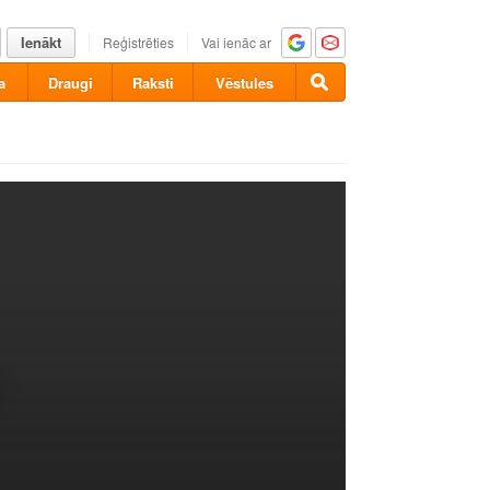
Ienākt
Reģistrēties
Vai ienāc ar
a
Draugi
Raksti
Vēstules