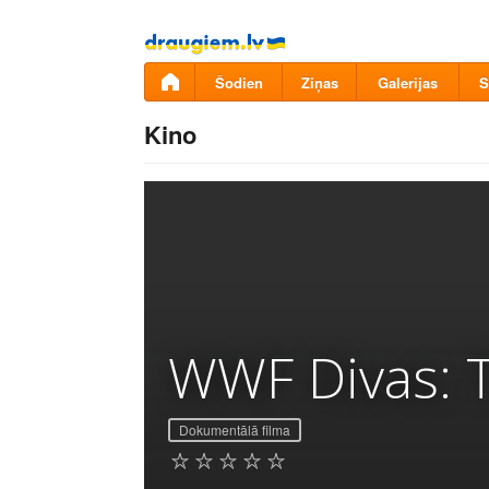
Pāriet
uz
saturu
Šodien
Ziņas
Galerijas
S
Kino
WWF Divas: T
Dokumentālā filma