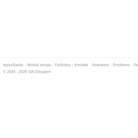
Iepazīšanās
Mobilā versija
Palīdzība
Kontakti
Noteikumi
Privātums
Pa
© 2004 - 2026 SIA Draugiem