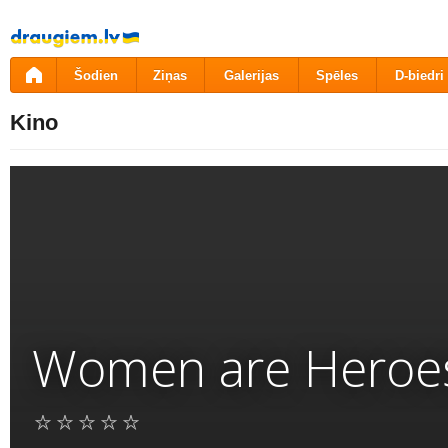
Pāriet
uz
saturu
Šodien
Ziņas
Galerijas
Spēles
D-biedri
Kino
Women are Heroe