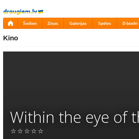
Pāriet
uz
saturu
Šodien
Ziņas
Galerijas
Spēles
D-biedri
Kino
Within the eye of t