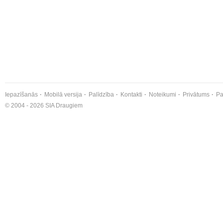
Iepazīšanās
Mobilā versija
Palīdzība
Kontakti
Noteikumi
Privātums
Pa
© 2004 - 2026 SIA Draugiem