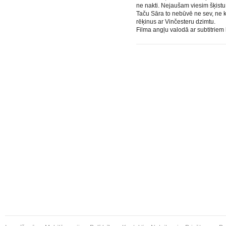
ne nakti. Nejaušam viesim šķistu
Taču Sāra to nebūvē ne sev, ne k
rēķinus ar Vinčesteru dzimtu.
Filma angļu valodā ar subtitriem 