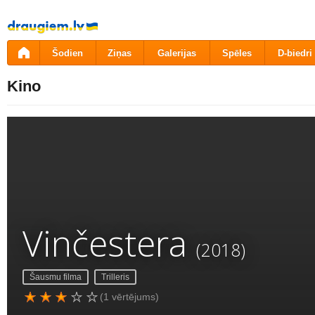
Pāriet
uz
saturu
Šodien
Ziņas
Galerijas
Spēles
D-biedri
Kino
Vinčestera
(2018)
Šausmu filma
Trilleris
(1 vērtējums)