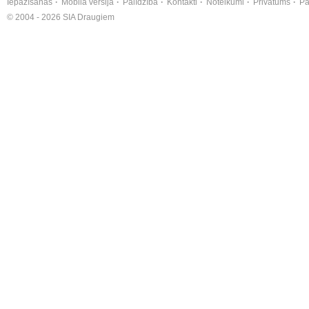
Iepazīšanās
Mobilā versija
Palīdzība
Kontakti
Noteikumi
Privātums
Pa
© 2004 - 2026 SIA Draugiem