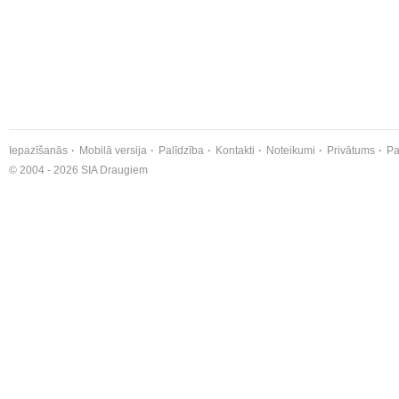
Iepazīšanās
Mobilā versija
Palīdzība
Kontakti
Noteikumi
Privātums
Pa
© 2004 - 2026 SIA Draugiem