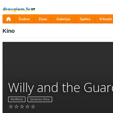
Pāriet
uz
saturu
Šodien
Ziņas
Galerijas
Spēles
D-biedri
Kino
Willy and the Guar
Multfilma
Ģimenes filma