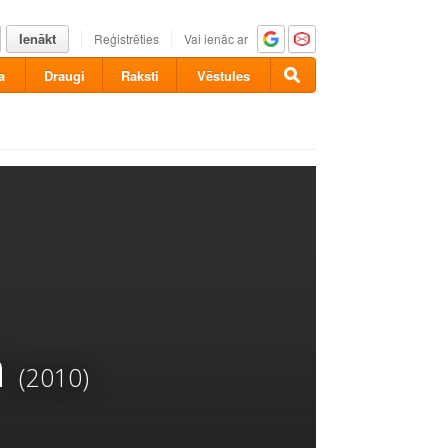
Ienākt
Reģistrēties
Vai ienāc ar
a
Draugi
Raksti
Vēstules
n
(2010)