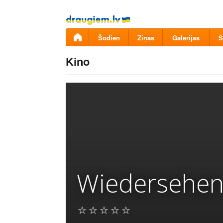
Pāriet
uz
saturu
Šodien
Ziņas
Galerijas
S
Kino
Wiedersehen