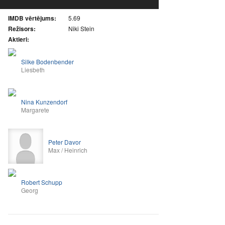
IMDB vērtējums:
5.69
Režisors:
Niki Stein
Aktieri:
Silke Bodenbender
Liesbeth
Nina Kunzendorf
Margarete
Peter Davor
Max / Heinrich
Robert Schupp
Georg