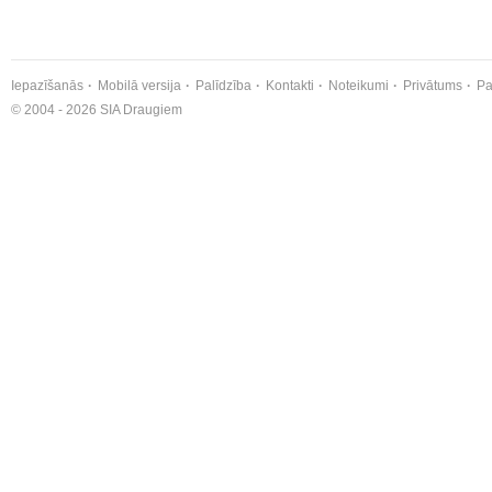
Iepazīšanās
Mobilā versija
Palīdzība
Kontakti
Noteikumi
Privātums
Pa
© 2004 - 2026 SIA Draugiem