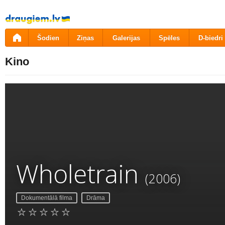
Pāriet
uz
saturu
Šodien
Ziņas
Galerijas
Spēles
D-biedri
Kino
Wholetrain
(2006)
Dokumentālā filma
Drāma