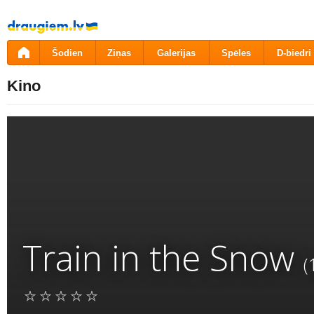
Pāriet
uz
saturu
Šodien
Ziņas
Galerijas
Spēles
D-biedri
Kino
Train in the Snow
(