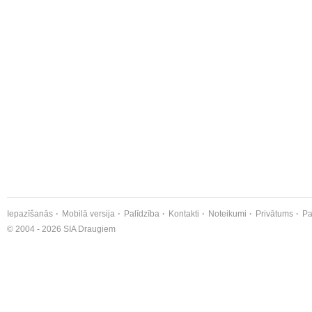
Iepazīšanās
Mobilā versija
Palīdzība
Kontakti
Noteikumi
Privātums
Pa
© 2004 - 2026 SIA Draugiem