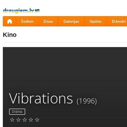
Pāriet
uz
saturu
Šodien
Ziņas
Galerijas
Spēles
D-biedri
Kino
Vibrations
(1996)
Drāma