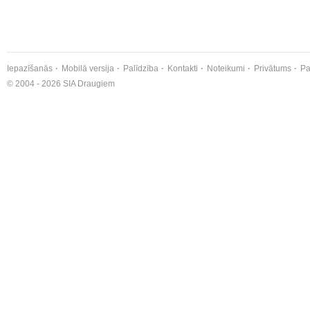
Iepazīšanās
Mobilā versija
Palīdzība
Kontakti
Noteikumi
Privātums
Pa
© 2004 - 2026 SIA Draugiem