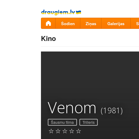
Pāriet
uz
saturu
Šodien
Ziņas
Galerijas
S
Kino
Venom
(1981)
Šausmu filma
Trilleris