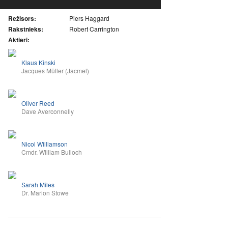
Režisors:
Piers Haggard
Rakstnieks:
Robert Carrington
Aktieri:
Klaus Kinski
Jacques Müller (Jacmel)
Oliver Reed
Dave Averconnelly
Nicol Williamson
Cmdr. William Bulloch
Sarah Miles
Dr. Marion Stowe