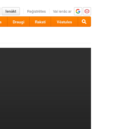
Ienākt
Reģistrēties
Vai ienāc ar
a
Draugi
Raksti
Vēstules