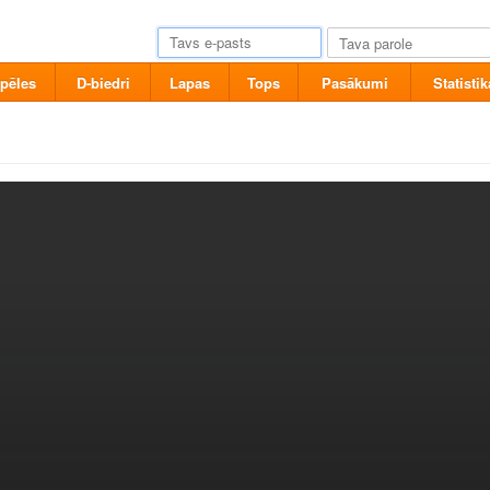
pēles
D-biedri
Lapas
Tops
Pasākumi
Statistik