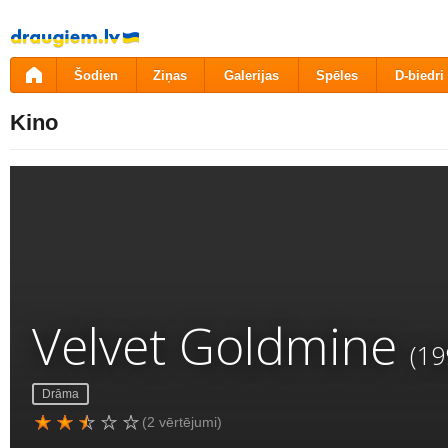
Pāriet
uz
saturu
Šodien
Ziņas
Galerijas
Spēles
D-biedri
Kino
Velvet Goldmine
(19
Drāma
(2 vērtējumi)