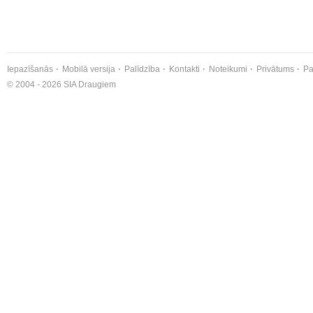
Iepazīšanās
Mobilā versija
Palīdzība
Kontakti
Noteikumi
Privātums
Pa
© 2004 - 2026 SIA Draugiem