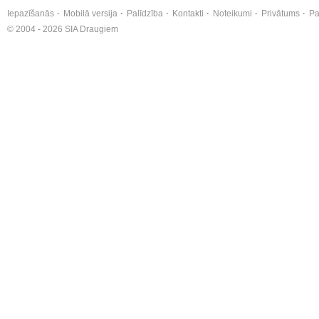
Iepazīšanās
Mobilā versija
Palīdzība
Kontakti
Noteikumi
Privātums
Pa
© 2004 - 2026 SIA Draugiem