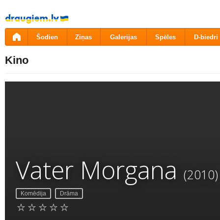
Pāriet
uz
saturu
Šodien
Ziņas
Galerijas
Spēles
D-biedri
Kino
Vater Morgana
(2010)
Komēdija
Drāma