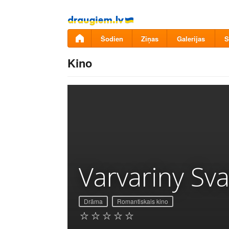
Pāriet
uz
saturu
Šodien
Ziņas
Galerijas
S
Kino
Varvariny Sv
Drāma
Romantiskais kino