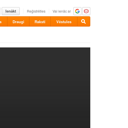
Ienākt
Reģistrēties
Vai ienāc ar
a
Draugi
Raksti
Vēstules