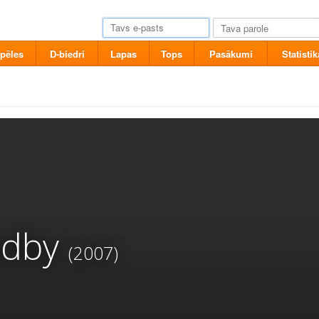
pēles
D-biedri
Lapas
Tops
Pasākumi
Statistik
adby
(2007)