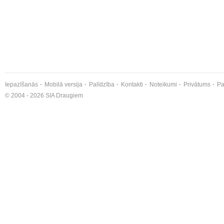
Iepazīšanās
Mobilā versija
Palīdzība
Kontakti
Noteikumi
Privātums
Pa
© 2004 - 2026 SIA Draugiem