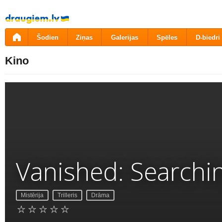
Pāriet
uz
saturu
Šodien
Ziņas
Galerijas
Spēles
D-biedri
Kino
Vanished: Searchin
Mistērija
Trilleris
Drāma