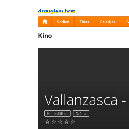
Pāriet
uz
saturu
Šodien
Ziņas
Galerijas
S
Kino
Vallanzasca -
Kriminālfilma
Drāma