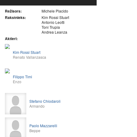
Režisors:
Michele Placido
Rakstnieks:
Kim Rossi Stuart
Antonio Leotti
Toni Trupia
Andrea Leanza
Aktieri:
Kim Rossi Stuart
Renato Vallanzasca
Filippo Timi
Enzo
Stefano Chiodaroli
Armando
Paolo Mazzarelli
Beppe