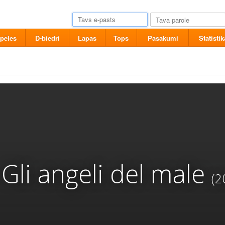
pēles
D-biedri
Lapas
Tops
Pasākumi
Statistik
 Gli angeli del male
(2