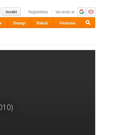
Ienākt
Reģistrēties
Vai ienāc ar
a
Draugi
Raksti
Vēstules
010)