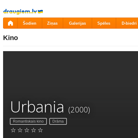
Pāriet
uz
saturu
Šodien
Ziņas
Galerijas
Spēles
D-biedri
Kino
Urbania
(2000)
Romantiskais kino
Drāma