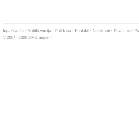
Iepazīšanās
Mobilā versija
Palīdzība
Kontakti
Noteikumi
Privātums
Pa
© 2004 - 2026 SIA Draugiem