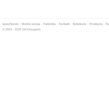
Iepazīšanās
Mobilā versija
Palīdzība
Kontakti
Noteikumi
Privātums
Pa
© 2004 - 2026 SIA Draugiem