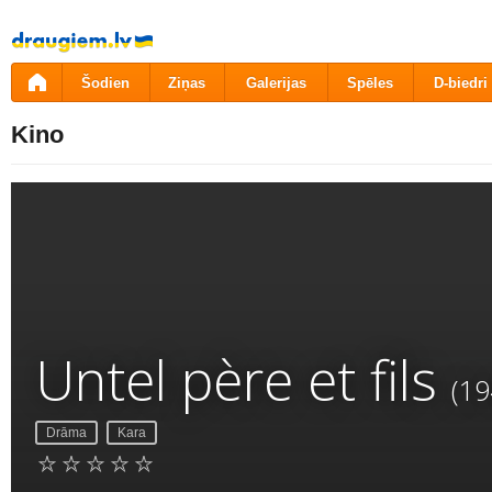
Pāriet
uz
saturu
Šodien
Ziņas
Galerijas
Spēles
D-biedri
Kino
Untel père et fils
(19
Drāma
Kara