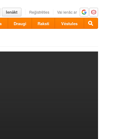
Ienākt
Reģistrēties
Vai ienāc ar
a
Draugi
Raksti
Vēstules