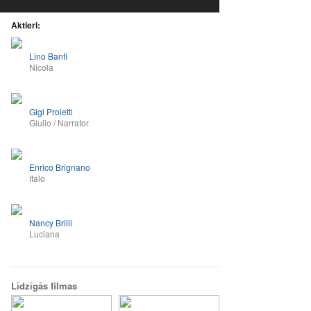
Aktieri:
Lino Banfi
Nicola
Gigi Proietti
Giulio / Narrator
Enrico Brignano
Italo
Nancy Brilli
Luciana
Līdzīgās filmas