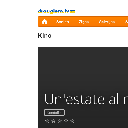
Pāriet
uz
saturu
Šodien
Ziņas
Galerijas
S
Kino
Un'estate al
Komēdija