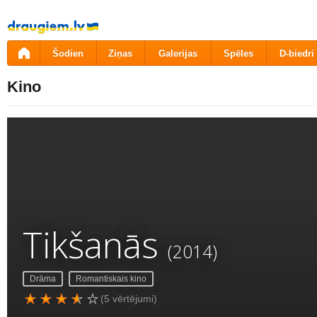
Pāriet
uz
saturu
Šodien
Ziņas
Galerijas
Spēles
D-biedri
Kino
Tikšanās
(2014)
Drāma
Romantiskais kino
(5 vērtējumi)