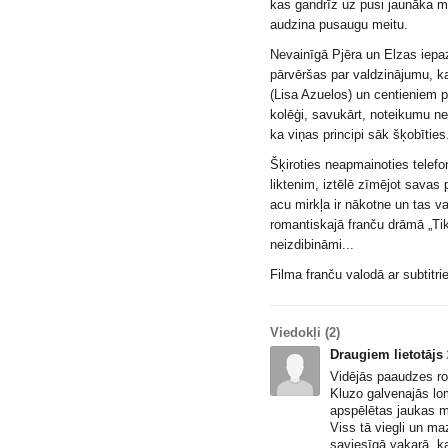
kas gandrīz uz pusi jaunāka m
audzina pusaugu meitu.
Nevainīgā Pjēra un Elzas iep
pārvēršas par valdzinājumu, ka
(Lisa Azuelos) un centieniem p
kolēģi, savukārt, noteikumu ne
ka viņas principi sāk šķobīties
Šķiroties neapmainoties telefo
liktenim, iztēlē zīmējot sava
acu mirkļa ir nākotne un tas va
romantiskajā franču drāmā „Tikš
neizdibināmi...
Filma franču valodā ar subtitri
Viedokļi
(2)
Draugiem lietotājs
Vidējās paaudzes ro
Kluzo galvenajās lo
apspēlētas jaukas 
Viss tā viegli un ma
saviesīgā vakarā, k