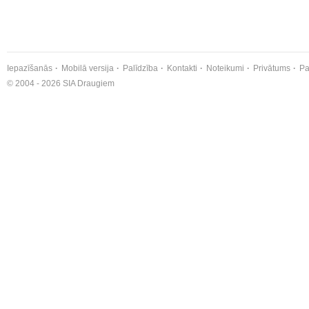
Iepazīšanās
Mobilā versija
Palīdzība
Kontakti
Noteikumi
Privātums
Pa
© 2004 - 2026 SIA Draugiem