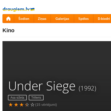
Pāriet
uz
saturu
Šodien
Ziņas
Galerijas
Spēles
D-biedri
Kino
Under Siege
(1992)
Asa sižeta
Trilleris
(15 vērtējumi)