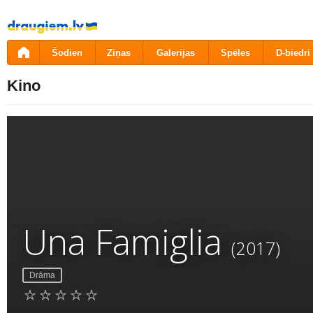
Pāriet
uz
saturu
Šodien
Ziņas
Galerijas
Spēles
D-biedri
Kino
Una Famiglia
(2017)
Drāma