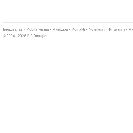
Iepazīšanās
Mobilā versija
Palīdzība
Kontakti
Noteikumi
Privātums
Pa
© 2004 - 2026 SIA Draugiem