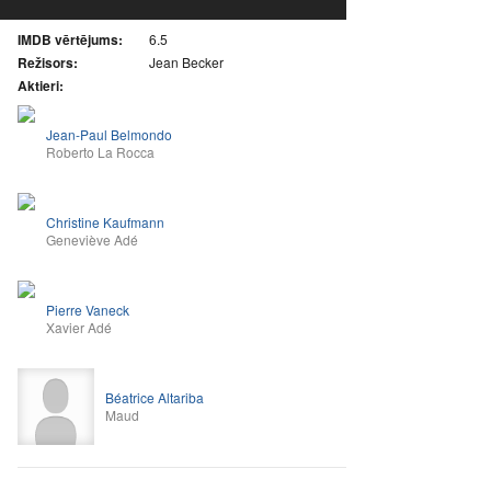
IMDB vērtējums:
6.5
Režisors:
Jean Becker
Aktieri:
Jean-Paul Belmondo
Roberto La Rocca
Christine Kaufmann
Geneviève Adé
Pierre Vaneck
Xavier Adé
Béatrice Altariba
Maud