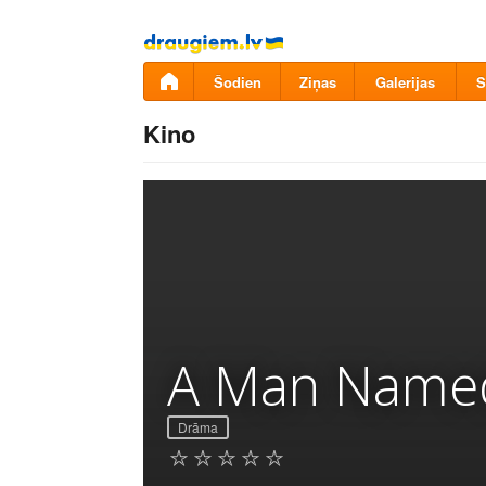
Pāriet
uz
saturu
Šodien
Ziņas
Galerijas
S
Kino
A Man Name
Drāma