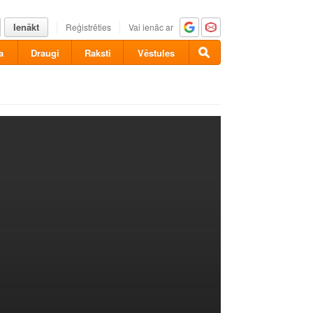
Ienākt
Reģistrēties
Vai ienāc ar
a
Draugi
Raksti
Vēstules