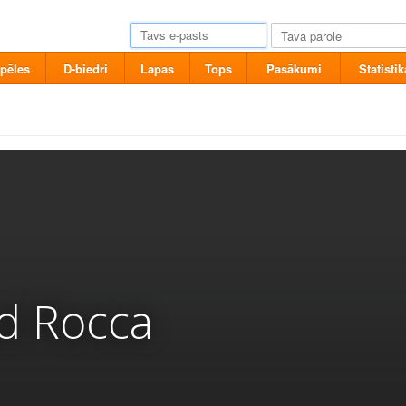
pēles
D-biedri
Lapas
Tops
Pasākumi
Statistik
d Rocca