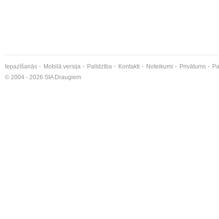
Iepazīšanās
Mobilā versija
Palīdzība
Kontakti
Noteikumi
Privātums
Pa
© 2004 - 2026 SIA Draugiem