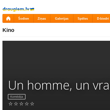
Pāriet
uz
saturu
Šodien
Ziņas
Galerijas
Spēles
D-biedri
Kino
Un homme, un vra
Komēdija