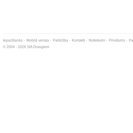
Iepazīšanās
Mobilā versija
Palīdzība
Kontakti
Noteikumi
Privātums
Pa
© 2004 - 2026 SIA Draugiem