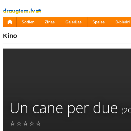
Pāriet
uz
saturu
Šodien
Ziņas
Galerijas
Spēles
D-biedri
Kino
Un cane per due
(2