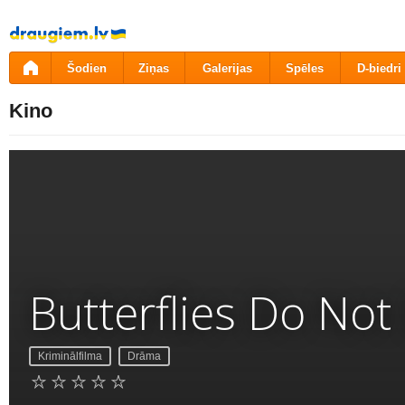
Pāriet
uz
saturu
Šodien
Ziņas
Galerijas
Spēles
D-biedri
Kino
Butterflies Do Not
Kriminālfilma
Drāma