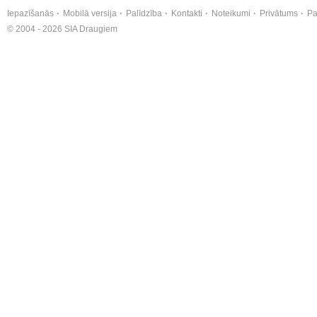
Iepazīšanās
Mobilā versija
Palīdzība
Kontakti
Noteikumi
Privātums
Pa
© 2004 - 2026 SIA Draugiem