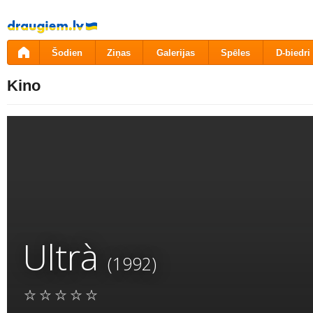
Pāriet
uz
saturu
Šodien
Ziņas
Galerijas
Spēles
D-biedri
Kino
Ultrà
(1992)