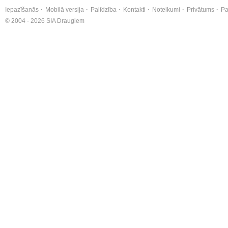
Iepazīšanās
Mobilā versija
Palīdzība
Kontakti
Noteikumi
Privātums
Pa
© 2004 - 2026 SIA Draugiem