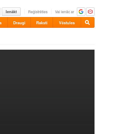
Ienākt
Reģistrēties
Vai ienāc ar
a
Draugi
Raksti
Vēstules