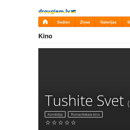
Pāriet
uz
saturu
Šodien
Ziņas
Galerijas
S
Kino
Tushite Svet
Komēdija
Romantiskais kino