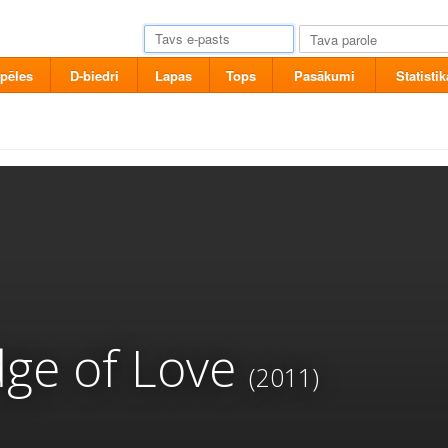
pēles
D-biedri
Lapas
Tops
Pasākumi
Statistik
ge of Love
(2011)