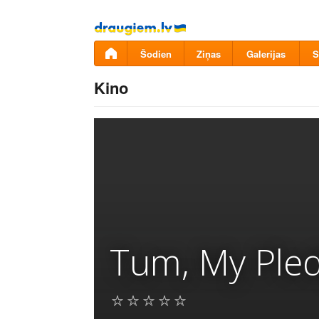
Pāriet
uz
saturu
Šodien
Ziņas
Galerijas
S
Kino
Tum, My Pled