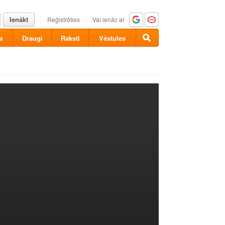
Ienākt
Reģistrēties
Vai ienāc ar
a
Draugi
Raksti
Vēstules