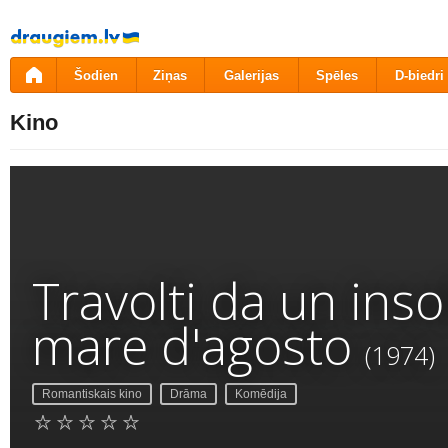
Pāriet
uz
saturu
Šodien
Ziņas
Galerijas
Spēles
D-biedri
Kino
Travolti da un inso
mare d'agosto
(1974)
Romantiskais kino
Drāma
Komēdija