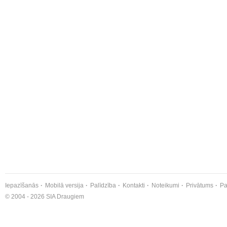
Iepazīšanās
Mobilā versija
Palīdzība
Kontakti
Noteikumi
Privātums
Pa
© 2004 - 2026 SIA Draugiem