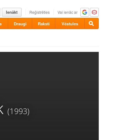
Ienākt
Reģistrēties
Vai ienāc ar
a
Draugi
Raksti
Vēstules
k
(1993)