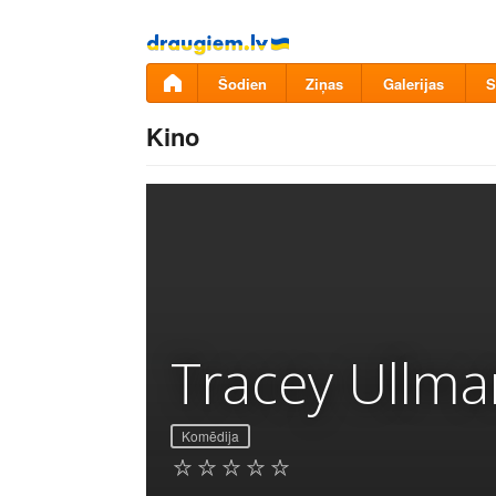
Pāriet
uz
saturu
Šodien
Ziņas
Galerijas
S
Kino
Tracey Ullma
Komēdija