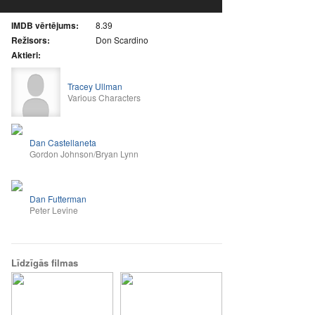
IMDB vērtējums:
8.39
Režisors:
Don Scardino
Aktieri:
Tracey Ullman
Various Characters
Dan Castellaneta
Gordon Johnson/Bryan Lynn
Dan Futterman
Peter Levine
Līdzīgās filmas