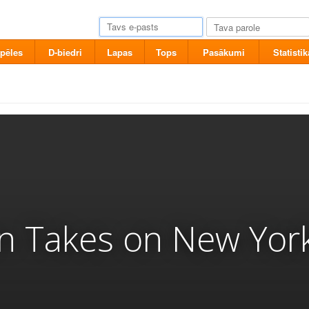
pēles
D-biedri
Lapas
Tops
Pasākumi
Statistik
n Takes on New Yor