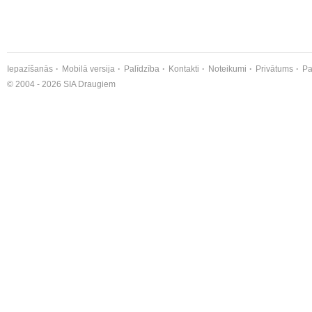
Iepazīšanās
Mobilā versija
Palīdzība
Kontakti
Noteikumi
Privātums
Pa
© 2004 - 2026 SIA Draugiem