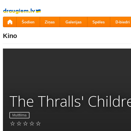
Pāriet
uz
saturu
Šodien
Ziņas
Galerijas
Spēles
D-biedri
Kino
The Thralls' Childr
Multfilma