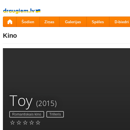
Pāriet
uz
saturu
Šodien
Ziņas
Galerijas
Spēles
D-biedri
Kino
Toy
(2015)
Romantiskais kino
Trilleris