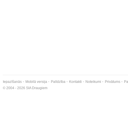
Iepazīšanās
Mobilā versija
Palīdzība
Kontakti
Noteikumi
Privātums
Pa
© 2004 - 2026 SIA Draugiem