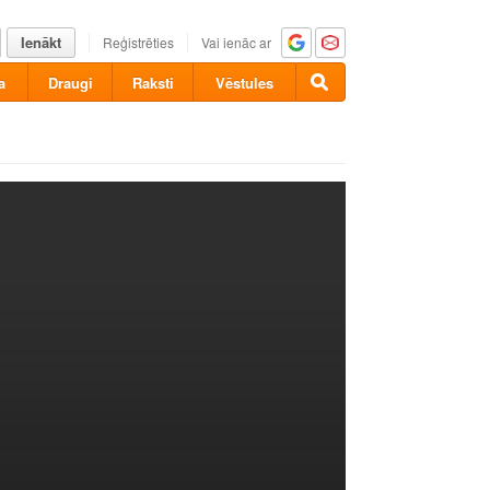
Ienākt
Reģistrēties
Vai ienāc ar
a
Draugi
Raksti
Vēstules