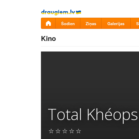
Pāriet
uz
saturu
Šodien
Ziņas
Galerijas
S
Kino
Total Khéops