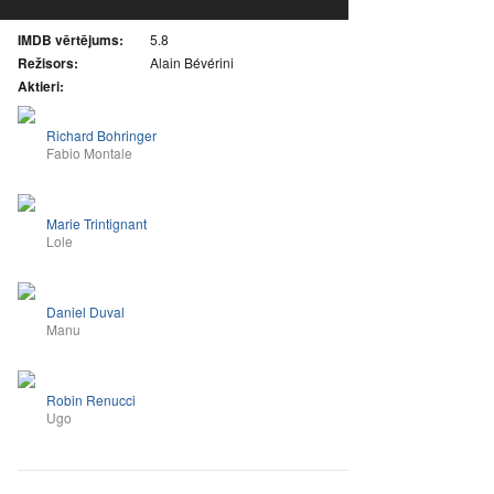
IMDB vērtējums:
5.8
Režisors:
Alain Bévérini
Aktieri:
Richard Bohringer
Fabio Montale
Marie Trintignant
Lole
Daniel Duval
Manu
Robin Renucci
Ugo