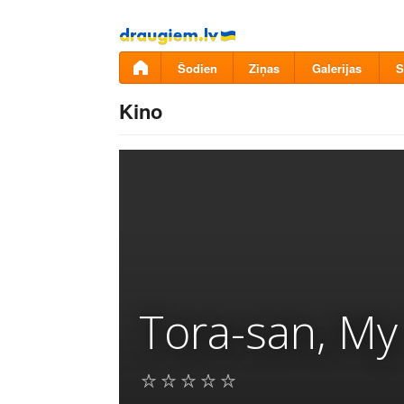
Pāriet
uz
saturu
Šodien
Ziņas
Galerijas
S
Kino
Tora-san, My