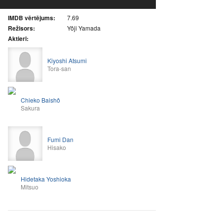
IMDB vērtējums:
7.69
Režisors:
Yôji Yamada
Aktieri:
Kiyoshi Atsumi
Tora-san
Chieko Baishô
Sakura
Fumi Dan
Hisako
Hidetaka Yoshioka
Mitsuo