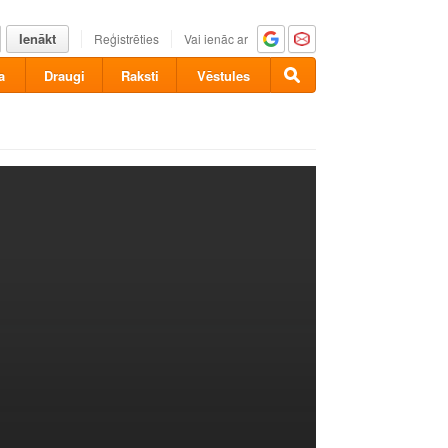
Ienākt
Reģistrēties
Vai ienāc ar
a
Draugi
Raksti
Vēstules