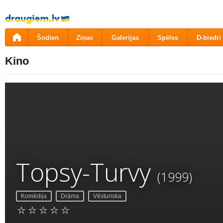
Pāriet
uz
saturu
Šodien
Ziņas
Galerijas
Spēles
D-biedri
Kino
Topsy-Turvy
(1999)
Komēdija
Drāma
Vēsturiska