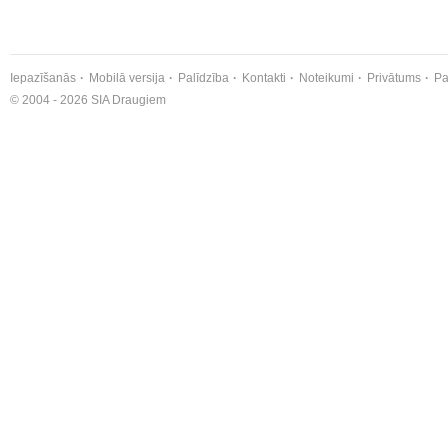
Iepazīšanās
Mobilā versija
Palīdzība
Kontakti
Noteikumi
Privātums
Pa
© 2004 - 2026 SIA Draugiem