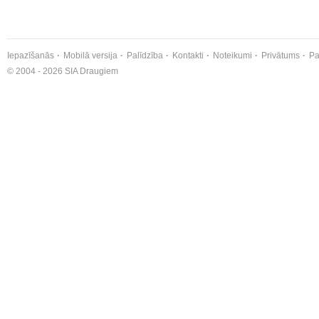
Iepazīšanās
Mobilā versija
Palīdzība
Kontakti
Noteikumi
Privātums
Pa
© 2004 - 2026 SIA Draugiem