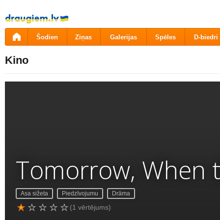
Pāriet
uz
saturu
Šodien
Ziņas
Galerijas
Spēles
D-biedri
Kino
Tomorrow, When t
Asa sižeta
Piedzīvojumu
Drāma
(1 vērtējums)