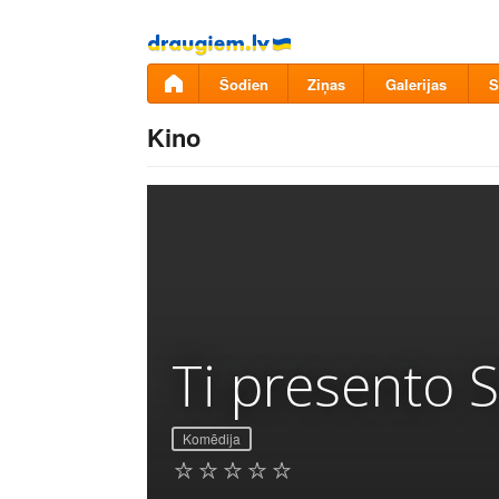
Pāriet
uz
saturu
Šodien
Ziņas
Galerijas
S
Kino
Ti presento S
Komēdija