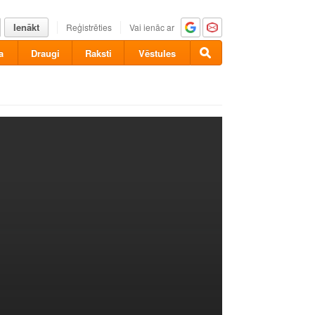
Ienākt
Reģistrēties
Vai ienāc ar
a
Draugi
Raksti
Vēstules