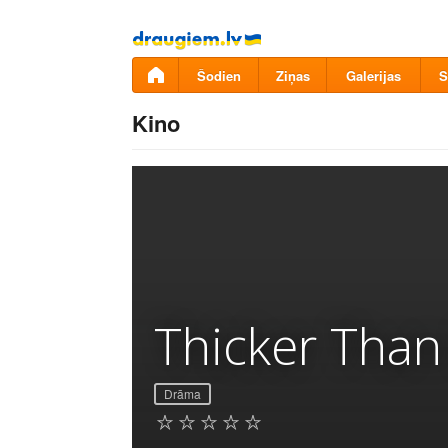
Pāriet
uz
saturu
Šodien
Ziņas
Galerijas
S
Kino
Thicker Than
Drāma