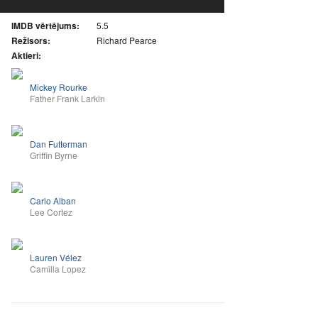
IMDB vērtējums:
5.5
Režisors:
Richard Pearce
Aktieri:
Mickey Rourke
Father Frank Larkin
Dan Futterman
Griffin Byrne
Carlo Alban
Lee Cortez
Lauren Vélez
Camilla Lopez