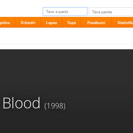
pēles
D-biedri
Lapas
Tops
Pasākumi
Statistik
 Blood
(1998)