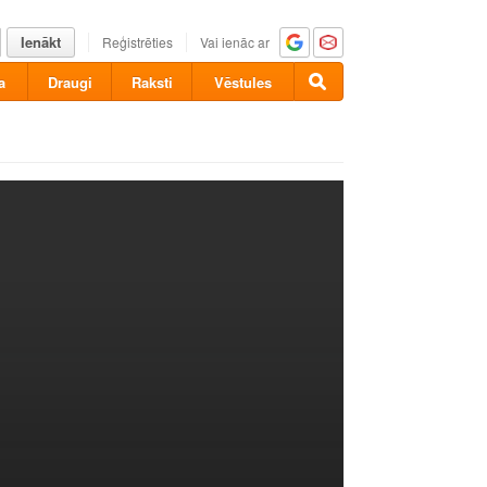
Ienākt
Reģistrēties
Vai ienāc ar
a
Draugi
Raksti
Vēstules